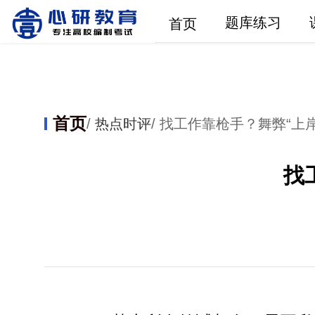
题库练习
首页
首页
/
热点时评
/ 找工作靠枪手？舞弊“上
找