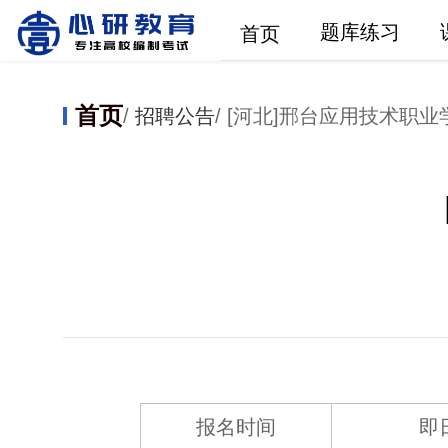
题库练习
首页
首页
/
招聘公告
/ [河北]邢台应用技术职业学
报名时间
即