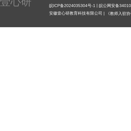
壹心研
|
皖ICP备2024035304号-1
皖公网安备340104
安徽壹心研教育科技有限公司 |
《教师入驻协